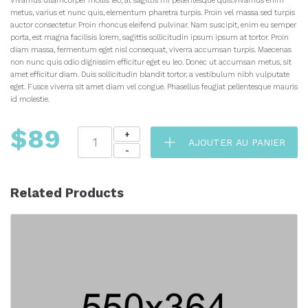
Vivamus ullamcorper mollis leo, at sagittis mi pellentesque quis.
Vivamus enim
metus, varius et nunc quis, elementum pharetra turpis. Proin vel massa sed turpis
auctor consectetur. Proin rhoncus eleifend pulvinar. Nam suscipit, enim eu semper
porta, est magna facilisis lorem, sagittis sollicitudin ipsum ipsum at tortor. Proin
diam massa, fermentum eget nisl consequat, viverra accumsan turpis. Maecenas
non nunc quis odio dignissim efficitur eget eu leo. Donec ut accumsan metus, sit
amet efficitur diam. Duis sollicitudin blandit tortor, a vestibulum nibh vulputate
eget. Fusce viverra sit amet diam vel congue. Phasellus feugiat pellentesque mauris
id molestie.
$
89
AJOUTER AU PANIER
Related Products