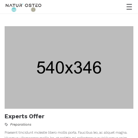
Experts Offer
Preparations
Praesent tincidunt molestie libero mollis porta. Faucibus leo, ac aliquet magna.